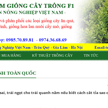
 MUA HÀNG
KỸ THUẬT TRỒNG CÂY
TIN TỨC
NH TOÀN QUỐC
ai, trái ngọt cho trái quanh năm nếu biết cách cắt tỉa sao 