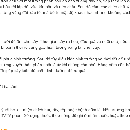
 trộn đều với một lượng phân sau đó cho xuống đáy hố, tiếp theo lấp đ
t bầu rồi lấp đất vừa kín bầu và nén chặt. Sau đó cắm cọc chéo chữ X
eo từng vùng đất xấu tốt mà bố trí mật độ khác nhau nhưng khoảng các
tưới đủ ẩm cho cây. Thời gian cây ra hoa, đậu quả và nuôi quả, nếu t
bị bệnh thối rễ cũng gây hiện tượng vàng lá, chết cây.
 phục sinh trưởng. Sau đó tùy điều kiện sinh trưởng và thời tiết để tư
hường xuyên bón phân nhất là từ khi chúng còn nhỏ. Hàng năm cần bó
 để giúp cây luôn đủ chất dinh dưỡng để ra quả.
t tỉa cành.
ý tới bọ xít, nhện chích hút, rầy, rệp hoặc bệnh đốm lá. Nếu trường h
c BVTV phun. Sử dụng thuốc theo nồng độ ghi ở nhãn thuốc hoặc theo 
 cao