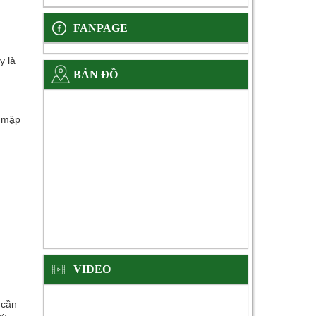
FANPAGE
y là
BẢN ĐỒ
, mập
VIDEO
 cần