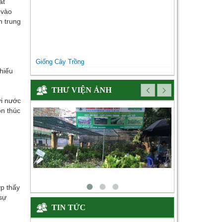
ất
 vào
h trung
Giống Cây Trồng
hiếu
THƯ VIỆN ẢNH
ới nước
n thúc
ợp thấy
sự
TIN TỨC