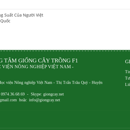
g Suất Của Người Việt
 Quốc
G TÂM GIỐNG CÂY TRỒNG F1
G
C VIỆN NÔNG NGHIỆP VIỆT NAM -
Ti
Tư
Học viện Nông nghiệp Việt Nam - Thị Trấn Trâu Quỳ - Huyện
Li
- 0974.36.68.69 - Skype: giongcay.net
gmail.com hoặc info@giongcay.net