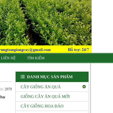
LIÊN HỆ
TÌM KIẾM
DANH MỤC SẢN PHẨM
CÂY GIỐNG ĂN QUẢ
2979
cho
GIỐNG CÂY ĂN QUẢ MỚI
CÂY GIỐNG HOA ĐÀO