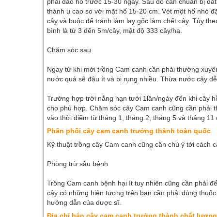
phải đào hố trước 15-30 ngày. Sau đó cần chuẩn bị đất
thành ụ cao so với mặt hố 15-20 cm. Vét một hố nhỏ đặ
cây và buộc để tránh làm lay gốc làm chết cây. Tùy th
bình là từ 3 đến 5m/cây, mật độ 333 cây/ha.
Chăm sóc sau
Ngay từ khi mới trồng Cam canh cần phải thường xuyên 
nước quả sẽ đậu ít và bị rụng nhiều. Thừa nước cây dễ 
Trường hợp trời nắng hạn tưới 1lần/ngày đến khi cây hồi
cho phù hợp. Chăm sóc cây Cam canh cũng cần phải t
vào thời điểm từ tháng 1, tháng 2, tháng 5 và tháng 11
Phân phối cây cam canh trưởng thành toàn quốc
Kỹ thuật trồng cây Cam canh cũng cần chú ý tới cách cắ
Phòng trừ sâu bệnh
Trồng Cam canh bệnh hại ít tuy nhiên cũng cần phải để 
cây có những hiện tượng trên bạn cần phải dùng thuố
hướng dẫn của dược sĩ.
Địa chỉ bán cây cam canh trưởng thành chất lượng