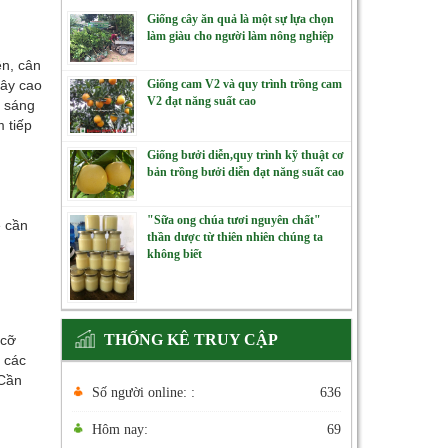
Giống cây ăn quả là một sự lựa chọn
làm giàu cho người làm nông nghiệp
ên, cân
Giống cam V2 và quy trình trồng cam
cây cao
V2 đạt năng suất cao
h sáng
 tiếp
Giống bưởi diễn,quy trình kỹ thuật cơ
bản trồng bưởi diễn đạt năng suất cao
"Sữa ong chúa tươi nguyên chất"
ề cần
thần dược từ thiên nhiên chúng ta
không biết
THỐNG KÊ TRUY CẬP
 cỡ
 các
 Cần
Số người online: :
636
Hôm nay:
69