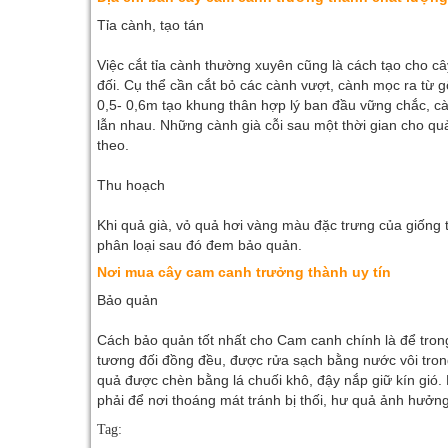
Tỉa cành, tạo tán
Việc cắt tỉa cành thường xuyên cũng là cách tạo cho c
đối. Cụ thể cần cắt bỏ các cành vượt, cành mọc ra từ g
0,5- 0,6m tạo khung thân hợp lý ban đầu vững chắc, c
lẫn nhau. Những cành già cỗi sau một thời gian cho q
theo.
Thu hoạch
Khi quả già, vỏ quả hơi vàng màu đặc trưng của giống t
phân loại sau đó đem bảo quản.
Nơi mua cây cam canh trưởng thành uy tín
Bảo quản
Cách bảo quản tốt nhất cho Cam canh chính là để trong
tương đối đồng đều, được rửa sạch bằng nước vôi tron
quả được chèn bằng lá chuối khô, đậy nắp giữ kín gió.
phải để nơi thoáng mát tránh bị thối, hư quả ảnh hưởng
Tag: