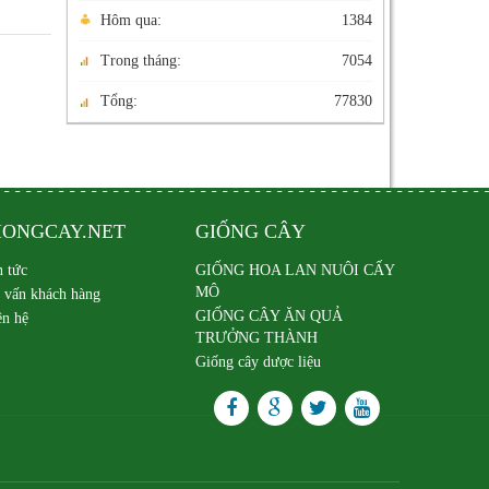
Hôm qua:
1384
Trong tháng:
7054
Tổng:
77830
IONGCAY.NET
GIỐNG CÂY
n tức
GIỐNG HOA LAN NUÔI CẤY
MÔ
 vấn khách hàng
GIỐNG CÂY ĂN QUẢ
ên hệ
TRƯỞNG THÀNH
Giống cây dược liệu