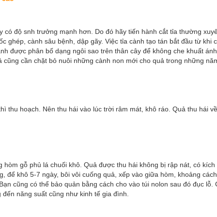
ây có độ snh trưởng mạnh hơn. Do đó hãy tiến hành cắt tỉa thường xuy
ốc ghép, cành sâu bệnh, dập gãy. Việc tỉa cành tạo tán bắt đầu từ khi 
ành được phân bố dạng ngôi sao trên thân cây để không che khuất án
uả cũng cần chặt bỏ nuôi những cành non mới cho quả trong những năm
hì thu hoạch. Nên thu hái vào lúc trời râm mát, khô ráo. Quả thu hái v
 hòm gỗ phủ lá chuối khô. Quả được thu hái không bị rập nát, có kích
g, để khô 5-7 ngày, bôi vôi cuống quả, xếp vào giữa hòm, khoảng cách
 Bạn cũng có thể bảo quản bằng cách cho vào túi nolon sau đó đục lỗ.
 đến năng suất cũng như kinh tế gia đình.