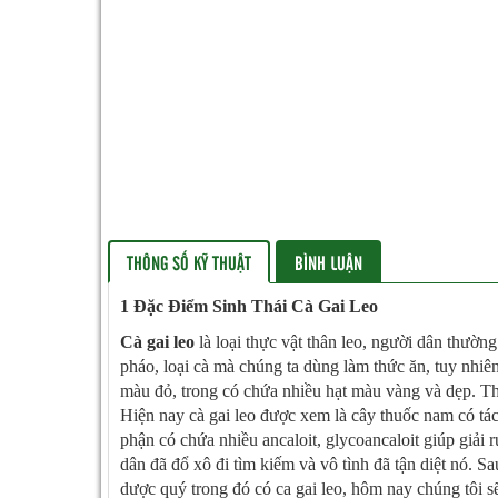
THÔNG SỐ KỸ THUẬT
BÌNH LUẬN
1 Đặc Điểm Sinh Thái Cà Gai Leo
Cà gai leo
là loại thực vật thân leo, người dân thườn
pháo, loại cà mà chúng ta dùng làm thức ăn, tuy nhiê
màu đỏ, trong có chứa nhiều hạt màu vàng và dẹp. Thâ
Hiện nay cà gai leo được xem là cây thuốc nam có tác 
phận có chứa nhiều ancaloit, glycoancaloit giúp giải 
dân đã đổ xô đi tìm kiếm và vô tình đã tận diệt nó. S
dược quý trong đó có ca gai leo, hôm nay chúng tôi s