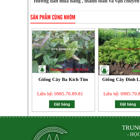
Hướng dẫn mua hàng , thanh toán và vận chuyển 
SẢN PHẨM CÙNG NHÓM
Giống Cây Ba Kích Tím
Giống Cây Đinh 
Liên hệ: 0985.70.89.81
Liên hệ: 0985.70.
TRUN
- HỌ