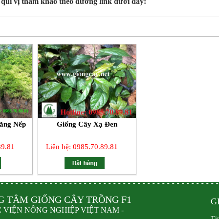
quí vị tham khảo theo đường link dưới dây:
Lăng Nếp
Giống Cây Xạ Đen
89.81
Liên hệ: 0985.70.89.81
G TÂM GIỐNG CÂY TRỒNG F1
G
C VIỆN NÔNG NGHIỆP VIỆT NAM -
Ti