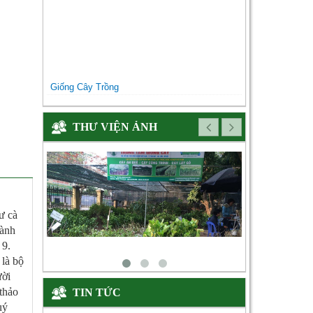
Giống Cây Trồng
THƯ VIỆN ẢNH
ư cà
hành
 9.
 là bộ
ười
 thảo
TIN TỨC
uý