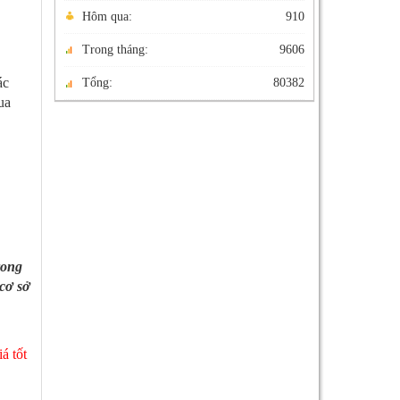
Hôm qua:
910
Trong tháng:
9606
ác
Tổng:
80382
ua
rong
cơ sở
á tốt