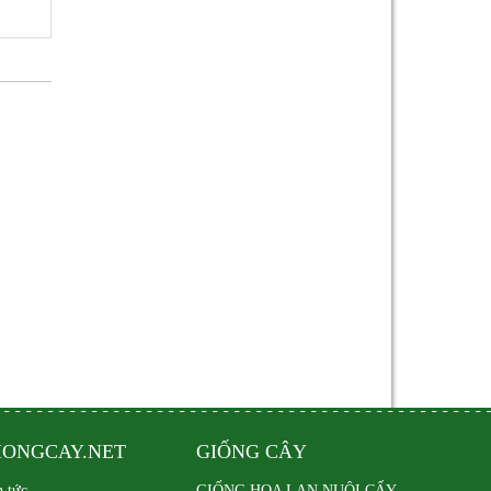
IONGCAY.NET
GIỐNG CÂY
n tức
GIỐNG HOA LAN NUÔI CẤY