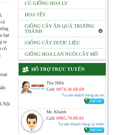
CỦ GIỐNG HOA LY
HOA TẾT
à
 cà
GIỐNG CÂY ĂN QUẢ TRƯỞNG
 bóng
THÀNH
u hạt
g ra
GIỐNG CÂY DƯỢC LIỆU
m có
GIỐNG HOA LAN NUÔI CẤY MÔ
s
HỖ TRỢ TRỰC TUYẾN
hoại
Thu Hiền
hận
Call:
0974.36.68.69
Tư vấn khách hàng dự án
à Nội
Mr. Khánh
Call:
0985.70.89.81
Tư vấn khách hàng cá nhân