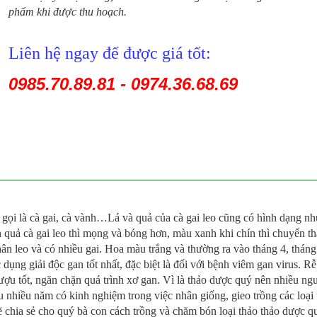
phẩm khi được thu hoạch.
Liên hệ ngay để được giá tốt:
0985.70.89.81 - 0974.36.68.69
g gọi là cà gai, cà vành…Lá và quả của cà gai leo cũng có hình dạng nh
n quả cà gai leo thì mọng và bóng hơn, màu xanh khi chín thì chuyển t
n leo và có nhiều gai. Hoa màu trắng và thường ra vào tháng 4, tháng
dụng giải độc gan tốt nhất, đặc biệt là đối với bệnh viêm gan virus. Rễ
rượu tốt, ngăn chặn quá trình xơ gan. Vì là thảo dược quý nên nhiều ng
au nhiều năm có kinh nghiệm trong việc nhân giống, gieo trồng các loại
ẽ chia sẻ cho quý bà con cách trồng và chăm bón loại thảo thảo dược q