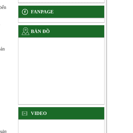
 bến
FANPAGE
à
BẢN ĐỒ
oán
VIDEO
 sản