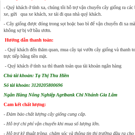
- Quý khách ở tỉnh xa, chúng tôi hỗ trợ vận chuyển cây giống ra các
xe, gửi qua xe khách, xe tải đi qua nhà quý khách.
- Cây giống được đóng trong sọt hoặc bao bì để vận chuyển đi xa m
không sợ bị vỡ bầu ươm.
Hướng dẫn thanh toán:
- Quý khách đến thăm quan, mua cây tại vườn cây giống và thanh t
trực tiếp bằng tiền mặt.
- Quý khách ở tỉnh xa thì thanh toán qua tài khoản ngân hàng
Chủ tài khoản: Tạ Thị Thu Hiền
Số tài khoản: 3120205800696
Ngân Hàng Nông Nghiệp Agribank Chi Nhánh Gia Lâm
Cam kết chất lượng:
-
Đảm bảo chất lượng cây giống cung cấp.
- Hỗ trợ chi phí vận chuyển khi mua số lượng lớn.
- Hỗ trợ kỹ thuật trồng, chăm sóc và thông tin thị trường đầu ra cho