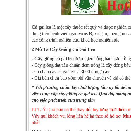
Cà gai leo
là một cây thuốc rất quý và được nghiên c
dụng trên bệnh viêm gan virus B, xơ gan, men gan ca
các công trình nghiên cứu khoa học nghiêm túc.
2 Mô Tả Cây Giống Cà Gai Leo
-
Cây giống cà gai leo
được gieo bằng hạt hoặc trồng
- Cây giống đạt tiêu chuẩn đem trồng là cây đóng bầu
- Giá bán cây cà gai leo là 3000 đồng/ cây
- Giá bán chưa bao gồm phí vận chuyển và giá có thể
* Với phương châm lấy chất lượng làm uy tín để ho
việc cung cấp cây giống cà gai leo. Qua đó, mong 
cho việc phát triển của trung tâm
LƯU Ý: Giá bán có thể thay đổi tùy từng thời điểm m
​​​​​​Vậy quí khách vui lòng liên hệ lại theo số hỗ trợ
Mrs.
nhất