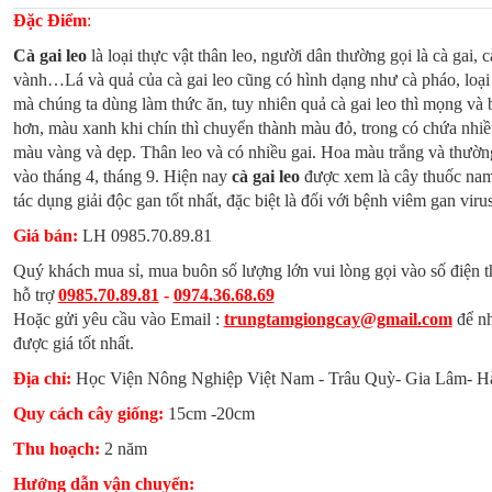
Đặc Điểm
:
Cà gai leo
là loại thực vật thân leo, người dân thường gọi là cà gai, c
vành…Lá và quả của cà gai leo cũng có hình dạng như cà pháo, loại
mà chúng ta dùng làm thức ăn, tuy nhiên quả cà gai leo thì mọng và
hơn, màu xanh khi chín thì chuyển thành màu đỏ, trong có chứa nhiề
màu vàng và dẹp. Thân leo và có nhiều gai. Hoa màu trắng và thườn
vào tháng 4, tháng 9. Hiện nay
cà gai leo
được xem là cây thuốc na
tác dụng giải độc gan tốt nhất, đặc biệt là đối với bệnh viêm gan viru
Giá bán:
LH 0985.70.89.81
Quý khách mua sỉ, mua buôn số lượng lớn vui lòng gọi vào số điện t
hỗ trợ
0985.70.89.81
-
0974.36.68.69
Hoặc gửi yêu cầu vào Email :
trungtamgiongcay@gmail.com
để n
được giá tốt nhất.
Địa chỉ:
Học Viện Nông Nghiệp Việt Nam - Trâu Quỳ- Gia Lâm- H
Quy cách cây giống:
15cm -20cm
Thu hoạch:
2 năm
Hướng dẫn vận chuyển: