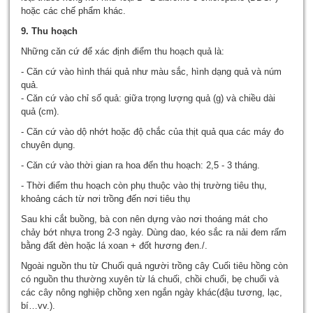
hoặc các chế phẩm khác.
9. Thu hoạch
Những căn cứ để xác định điểm thu hoạch quả là:
- Căn cứ vào hình thái quả như màu sắc, hình dạng quả và núm
quả.
- Căn cứ vào chỉ số quả: giữa trọng lượng quả (g) và chiều dài
quả (cm).
- Căn cứ vào dộ nhớt hoặc độ chắc của thịt quả qua các máy đo
chuyên dụng.
- Căn cứ vào thời gian ra hoa đến thu hoạch: 2,5 - 3 tháng.
- Thời điểm thu hoạch còn phụ thuộc vào thị trường tiêu thụ,
khoảng cách từ nơi trồng đến nơi tiêu thụ
Sau khi cắt buồng, bà con nên dựng vào nơi thoáng mát cho
chảy bớt nhựa trong 2-3 ngày. Dùng dao, kéo sắc ra nải đem rấm
bằng đất đèn hoặc lá xoan + đốt hương đen./.
Ngoài nguồn thu từ Chuối quả người trồng cây Cuối tiêu hồng còn
có nguồn thu thường xuyên từ lá chuối, chồi chuối, bẹ chuối và
các cây nông nghiệp chồng xen ngắn ngày khác(đậu tương, lạc,
bí…vv.).