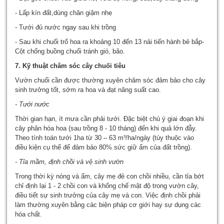
- Lấp kín đất,dùng chân giậm nhẹ
- Tưới đủ nước ngay sau khi trồng
- Sau khi chuối trổ hoa ra khoảng 10 đến 13 nải tiến hành bẻ bắp-
Cột chống buồng chuối tránh gió, bão.
7. Kỹ thuật chăm sóc cây chuối tiêu
Vườn chuối cần được thường xuyên chăm sóc đảm bảo cho cây
sinh trưởng tốt, sớm ra hoa và đạt năng suất cao.
- Tưới nước
Thời gian hạn, ít mưa cần phải tưới. Đặc biệt chú ý giai đoạn khi
cây phân hóa hoa (sau trồng 8 - 10 tháng) đến khi quả lớn đẫy.
Theo tính toán tưới 1ha từ 30 – 63 m³/ha/ngày (tùy thuộc vào
điều kiện cụ thể để đảm bảo 80% sức giữ ẩm của đất trồng).
- Tỉa mầm, định chồi và vệ sinh vườn
Trong thời kỳ nóng và ẩm, cây mẹ đẻ con chồi nhiều, cần tỉa bớt
chỉ định lại 1 - 2 chồi con và khống chế mật độ trong vườn cây,
điều tiết sự sinh trưởng của cây mẹ và con. Việc định chồi phải
làm thường xuyên bằng các biện pháp cơ giới hay sự dụng các
hóa chất.