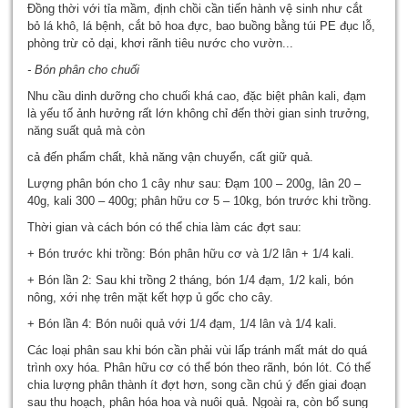
Đồng thời với tỉa mầm, định chồi cần tiến hành vệ sinh như cắt
bỏ lá khô, lá bệnh, cắt bỏ hoa đực, bao buồng bằng túi PE đục lỗ,
phòng trừ cỏ dại, khơi rãnh tiêu nước cho vườn...
- Bón phân cho chuối
Nhu cầu dinh dưỡng cho chuối khá cao, đặc biệt phân kali, đạm
là yếu tố ảnh hưởng rất lớn không chỉ đến thời gian sinh trưởng,
năng suất quả mà còn
cả đến phẩm chất, khả năng vận chuyển, cất giữ quả.
Lượng phân bón cho 1 cây như sau: Đạm 100 – 200g, lân 20 –
40g, kali 300 – 400g; phân hữu cơ 5 – 10kg, bón trước khi trồng.
Thời gian và cách bón có thể chia làm các đợt sau:
+ Bón trước khi trồng: Bón phân hữu cơ và 1/2 lân + 1/4 kali.
+ Bón lần 2: Sau khi trồng 2 tháng, bón 1/4 đạm, 1/2 kali, bón
nông, xới nhẹ trên mặt kết hợp ủ gốc cho cây.
+ Bón lần 4: Bón nuôi quả với 1/4 đạm, 1/4 lân và 1/4 kali.
Các loại phân sau khi bón cần phải vùi lấp tránh mất mát do quá
trình oxy hóa. Phân hữu cơ có thể bón theo rãnh, bón lót. Có thể
chia lượng phân thành ít đợt hơn, song cần chú ý đến giai đoạn
sau thu hoạch, phân hóa hoa và nuôi quả. Ngoài ra, còn bổ sung