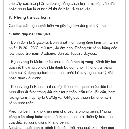
cho cây các loại phân vi lượng bằng cách bón trực tiếp vào đất
hoặc phun lên lá cùng với thuốc bảo vệ thực vật.
8. Phòng trừ sâu bệnh
Các loại sâu bệnh phổ biến và gây hại lớn đáng chú ý sau:
* Bệnh gây hại chủ yếu
- Bệnh đốm lá Sigatoka: Bệnh phát triển trong điều kiện ấm, ẩm ở
nhiệt độ 26 - 28˚C, mù trời, độ ẩm cao. Phòng trừ bệnh bằng các
loại thuốc trừ nấm Diathane, Benlat, Topsin, Baycor...
- Bệnh vàng lá Moko: triệu chứng là lá non bị vàng. Bệnh lây lan
qua vết thương cơ giới khi đánh bỏ con chồi. Phòng trừ bằng
cách xử lý dụng cụ tách con chồi, chặt bỏ cây bệnh, xử lý đất
hoặc thay đổi giống.
- Bệnh vàng lá Panama (héo rũ): Bệnh liên quan nhiều đến tình
hình dinh dưỡng trong đất như mùn thấp, cấu trúc đất xấu, hàm
lượng kẽm thấp, tỷ lệ Ca/Mg và K/Mg cao thuận lợi cho nấm
bệnh phát triển.
Việc trừ bệnh là khó khăn nên chủ yếu là phòng bệnh. Phòng
bằng biện pháp kiểm dịch, xử lý con chồi, cải thiện lý hóa tính
của đất, sử dụng giống kháng bệnh.
Ngoài ra chuối còn bị bệnh thối nõn, thối nau quả, đốm đen quả...