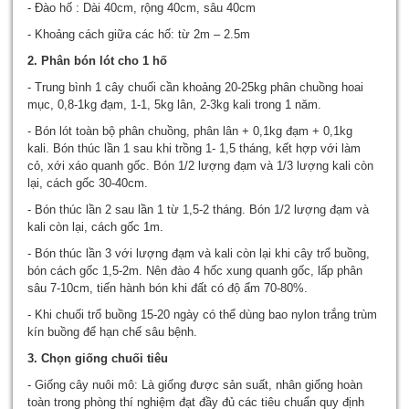
- Đào hố : Dài 40cm, rộng 40cm, sâu 40cm
- Khoảng cách giữa các hố: từ 2m – 2.5m
2. Phân bón lót cho 1 hố
- Trung bình 1 cây chuối cần khoảng 20-25kg phân chuồng hoai
mục, 0,8-1kg đạm, 1-1, 5kg lân, 2-3kg kali trong 1 năm.
- Bón lót toàn bộ phân chuồng, phân lân + 0,1kg đạm + 0,1kg
kali. Bón thúc lần 1 sau khi trồng 1- 1,5 tháng, kết hợp với làm
cỏ, xới xáo quanh gốc. Bón 1/2 lượng đạm và 1/3 lượng kali còn
lại, cách gốc 30-40cm.
- Bón thúc lần 2 sau lần 1 từ 1,5-2 tháng. Bón 1/2 lượng đạm và
kali còn lại, cách gốc 1m.
- Bón thúc lần 3 với lượng đạm và kali còn lại khi cây trổ buồng,
bón cách gốc 1,5-2m. Nên đào 4 hốc xung quanh gốc, lấp phân
sâu 7-10cm, tiến hành bón khi đất có độ ẩm 70-80%.
- Khi chuối trổ buồng 15-20 ngày có thể dùng bao nylon trắng trùm
kín buồng để hạn chế sâu bệnh.
3. Chọn giống chuối tiêu
- Giống cây nuôi mô: Là giống được sản suất, nhân giống hoàn
toàn trong phòng thí nghiệm đạt đầy đủ các tiêu chuẩn quy định