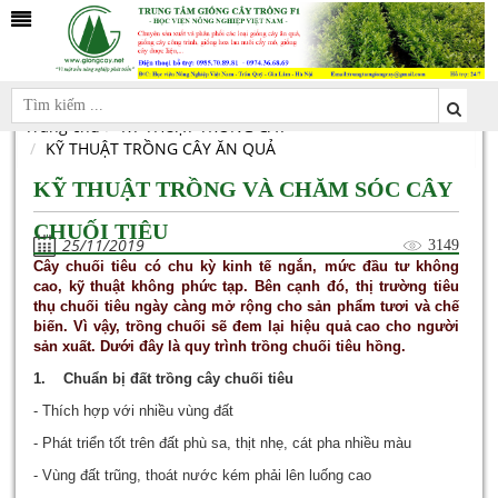
Trang chủ
KỸ THUẬT TRỒNG CÂY
KỸ THUẬT TRỒNG CÂY ĂN QUẢ
KỸ THUẬT TRỒNG VÀ CHĂM SÓC CÂY
CHUỐI TIÊU
25/11/2019
3149
Cây chuối tiêu có chu kỳ kinh tế ngắn, mức đầu tư không
cao, kỹ thuật không phức tạp. Bên cạnh đó, thị trường tiêu
thụ chuối tiêu ngày càng mở rộng cho sản phẩm tươi và chế
biến. Vì vậy, trồng chuối sẽ đem lại hiệu quả cao cho người
sản xuất. Dưới đây là quy trình trồng chuối tiêu hồng.
1. Chuẩn bị đất trồng cây chuối tiêu
- Thích hợp với nhiều vùng đất
- Phát triển tốt trên đất phù sa, thịt nhẹ, cát pha nhiều màu
- Vùng đất trũng, thoát nước kém phải lên luống cao