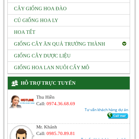
CÂY GIỐNG HOA ĐÀO
CỦ GIỐNG HOA LY
HOA TẾT
GIỐNG CÂY ĂN QUẢ TRƯỞNG THÀNH
GIỐNG CÂY DƯỢC LIỆU
GIỐNG HOA LAN NUÔI CẤY MÔ
HỖ TRỢ TRỰC TUYẾN
Thu Hiền
Call:
0974.36.68.69
Tư vấn khách hàng dự án
Mr. Khánh
Call:
0985.70.89.81