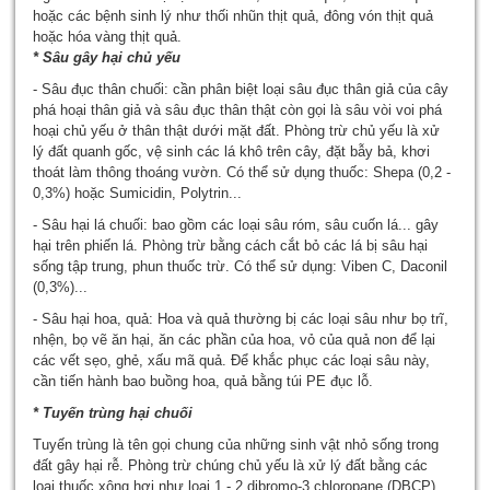
hoặc các bệnh sinh lý như thối nhũn thịt quả, đông vón thịt quả
hoặc hóa vàng thịt quả.
* Sâu gây hại chủ yếu
- Sâu đục thân chuối: cần phân biệt loại sâu đục thân giả của cây
phá hoại thân giả và sâu đục thân thật còn gọi là sâu vòi voi phá
hoại chủ yếu ở thân thật dưới mặt đất. Phòng trừ chủ yếu là xử
lý đất quanh gốc, vệ sinh các lá khô trên cây, đặt bẫy bả, khơi
thoát làm thông thoáng vườn. Có thể sử dụng thuốc: Shepa (0,2 -
0,3%) hoặc Sumicidin, Polytrin...
- Sâu hại lá chuối: bao gồm các loại sâu róm, sâu cuốn lá... gây
hại trên phiến lá. Phòng trừ bằng cách cắt bỏ các lá bị sâu hại
sống tập trung, phun thuốc trừ. Có thể sử dụng: Viben C, Daconil
(0,3%)...
- Sâu hại hoa, quả: Hoa và quả thường bị các loại sâu như bọ trĩ,
nhện, bọ vẽ ăn hại, ăn các phần của hoa, vỏ của quả non để lại
các vết sẹo, ghẻ, xấu mã quả. Để khắc phục các loại sâu này,
cần tiến hành bao buồng hoa, quả bằng túi PE đục lỗ.
* Tuyến trùng hại chuối
Tuyến trùng là tên gọi chung của những sinh vật nhỏ sống trong
đất gây hại rễ. Phòng trừ chúng chủ yếu là xử lý đất bằng các
loại thuốc xông hơi như loại 1 - 2 dibromo-3 chloropane (DBCP)