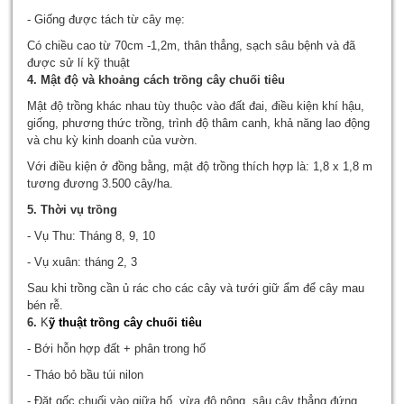
- Giống được tách từ cây mẹ:
Có chiều cao từ 70cm -1,2m, thân thẳng, sạch sâu bệnh và đã
được sử lí kỹ thuật
4. Mật độ và khoảng cách trồng cây chuối tiêu
Mật độ trồng khác nhau tùy thuộc vào đất đai, điều kiện khí hậu,
giống, phương thức trồng, trình độ thâm canh, khả năng lao động
và chu kỳ kinh doanh của vườn.
Với điều kiện ở đồng bằng, mật độ trồng thích hợp là: 1,8 x 1,8 m
tương đương 3.500 cây/ha.
5. Thời vụ trồng
- Vụ Thu: Tháng 8, 9, 10
- Vụ xuân: tháng 2, 3
Sau khi trồng cần ủ rác cho các cây và tưới giữ ẩm để cây mau
bén rễ.
6.
K
ỹ thuật trồng
cây chuối tiêu
- Bới hỗn hợp đất + phân trong hố
- Tháo bỏ bầu túi nilon
- Đặt gốc chuối vào giữa hố, vừa độ nông, sâu,cây thẳng đứng